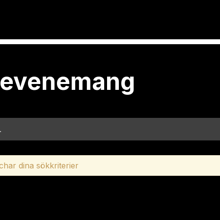
r evenemang
char dina sökkriterier