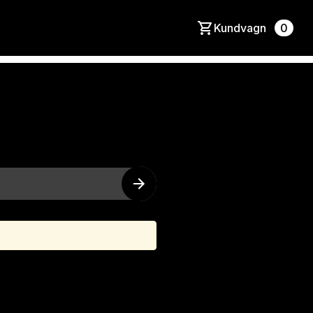
Kundvagn
0