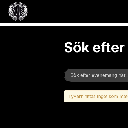
Sök efte
Tyvärr hittas inget som mat